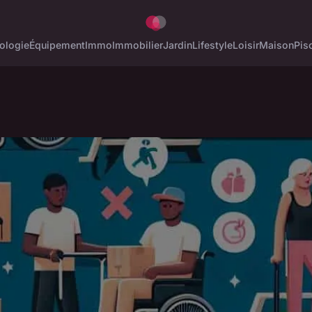
ologie
Équipement
Immo
Immobilier
Jardin
Lifestyle
Loisir
Maison
Pis