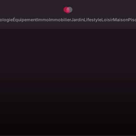
ologie
Équipement
Immo
Immobilier
Jardin
Lifestyle
Loisir
Maison
Pis