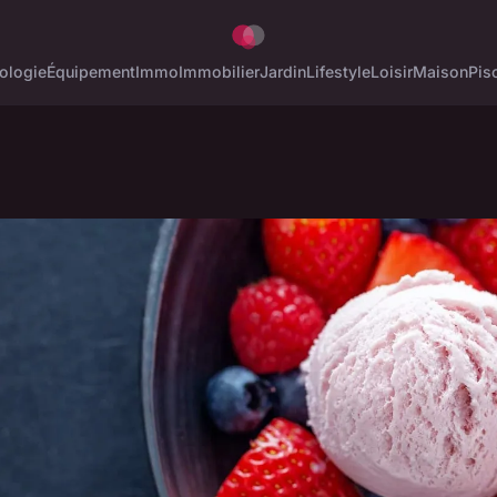
ologie
Équipement
Immo
Immobilier
Jardin
Lifestyle
Loisir
Maison
Pis