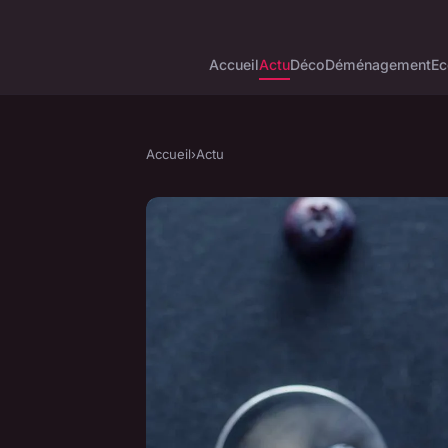
Accueil
Actu
Déco
Déménagement
Ec
Accueil
›
Actu