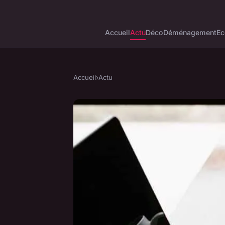
Accueil
Actu
Déco
Déménagement
Ec
Accueil
›
Actu