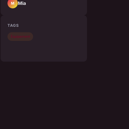
Mia
M
TAGS
Équipement