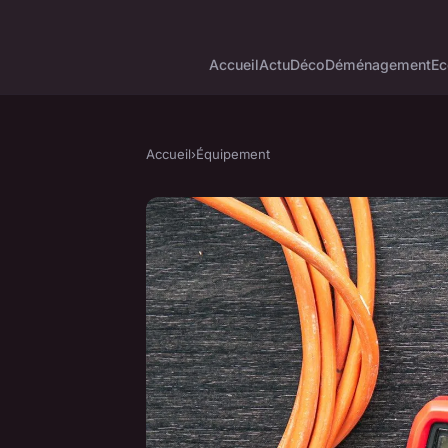
Accueil
Actu
Déco
Déménagement
Ec
Accueil
›
Équipement