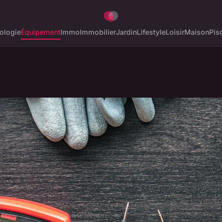
ologie
Équipement
Immo
Immobilier
Jardin
Lifestyle
Loisir
Maison
Pis