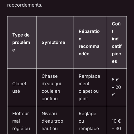
raccordements.
Coû
Réparatio
t
Type de
n
indi
problèm
Symptôme
recomma
catif
e
ndée
pièc
es
Chasse
Remplace
5 €
Clapet
d’eau qui
ment
– 20
usé
coule en
clapet ou
€
continu
joint
Flotteur
Niveau
Réglage
mal
d’eau trop
ou
10 €
réglé ou
haut ou
remplace
– 30