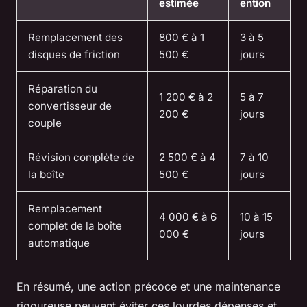
estimée
ention
Remplacement des
800 € à 1
3 à 5
disques de friction
500 €
jours
Réparation du
1 200 € à 2
5 à 7
convertisseur de
200 €
jours
couple
Révision complète de
2 500 € à 4
7 à 10
la boîte
500 €
jours
Remplacement
4 000 € à 6
10 à 15
complet de la boîte
000 €
jours
automatique
En résumé, une action précoce et une maintenance
rigoureuse peuvent éviter ces lourdes dépenses et