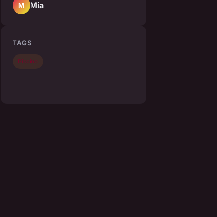
Mia
M
TAGS
Piscine