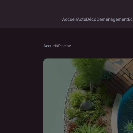
Accueil
Actu
Déco
Déménagement
Ec
Accueil
›
Piscine