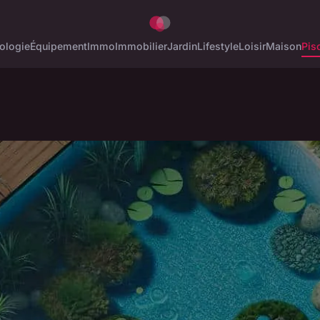
ologie
Équipement
Immo
Immobilier
Jardin
Lifestyle
Loisir
Maison
Pis