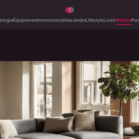
ologie
Équipement
Immo
Immobilier
Jardin
Lifestyle
Loisir
Maison
Pis