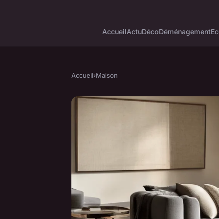
Accueil
Actu
Déco
Déménagement
Ec
Accueil
›
Maison