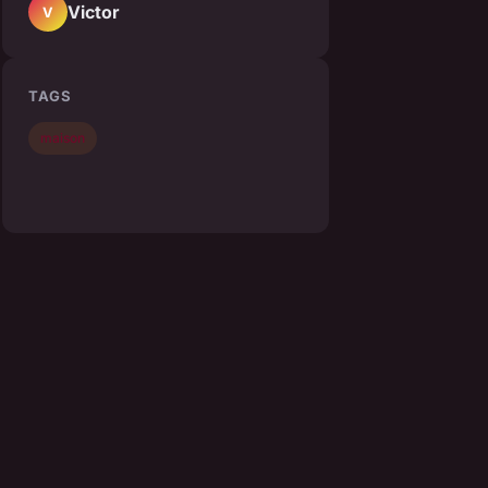
Victor
V
TAGS
maison