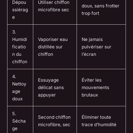
Dépou
Utiliser chiffon
doux, sans frotter
ssiérag
microfibre sec
trop fort
e
3.
Humidi
Vaporiser eau
Ne jamais
ficatio
distillée sur
pulvériser sur
n du
chiffon
l’écran
chiffon
4.
Essuyage
Éviter les
Nettoy
délicat sans
mouvements
age
appuyer
brutaux
doux
5.
Second chiffon
Éliminer toute
Sécha
microfibre, sec
trace d’humidité
ge